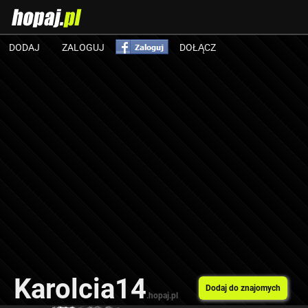
DODAJ
ZALOGUJ
DOŁĄCZ
Karolcia14
Dodaj do znajomych
.hopaj.pl